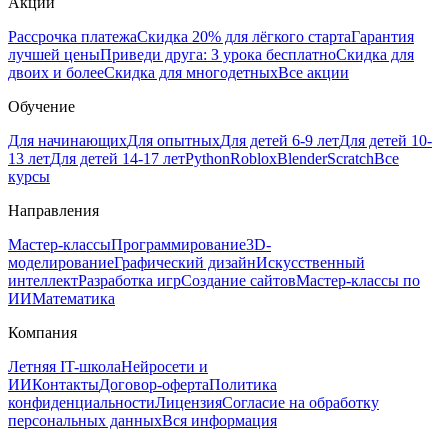
Акции
Рассрочка платежа
Скидка 20% для лёгкого старта
Гарантия
лучшей цены
Приведи друга: З урока бесплатно
Скидка для
двоих и более
Скидка для многодетных
Все акции
Обучение
Для начинающих
Для опытных
Для детей 6-9 лет
Для детей 10-
13 лет
Для детей 14-17 лет
Python
Roblox
Blender
Scratch
Все
курсы
Направления
Мастер-классы
Программирование
3D-
моделирование
Графический дизайн
Искусственный
интеллект
Разработка игр
Создание сайтов
Мастер-классы по
ИИ
Математика
Компания
Летняя IT-школа
Нейросети и
ИИ
Контакты
Договор‑оферта
Политика
конфиденциальности
Лицензия
Согласие на обработку
персональных данных
Вся информация