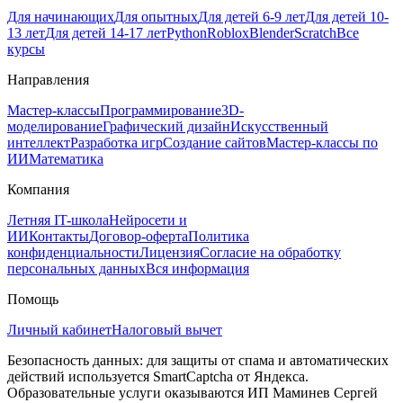
Для начинающих
Для опытных
Для детей 6-9 лет
Для детей 10-
13 лет
Для детей 14-17 лет
Python
Roblox
Blender
Scratch
Все
курсы
Направления
Мастер-классы
Программирование
3D-
моделирование
Графический дизайн
Искусственный
интеллект
Разработка игр
Создание сайтов
Мастер-классы по
ИИ
Математика
Компания
Летняя IT-школа
Нейросети и
ИИ
Контакты
Договор‑оферта
Политика
конфиденциальности
Лицензия
Согласие на обработку
персональных данных
Вся информация
Помощь
Личный кабинет
Налоговый вычет
Безопасность данных: для защиты от спама и автоматических
действий используется SmartCaptcha от Яндекса.
Образовательные услуги оказываются ИП Маминев Сергей