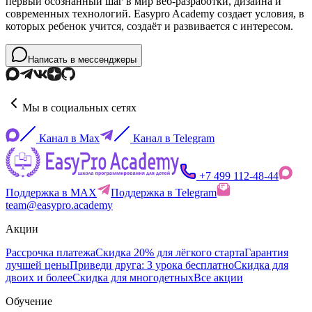
первый осознанный шаг в мир веб-разработки, дизайна и
современных технологий. Easypro Academy создает условия, в
которых ребенок учится, создаёт и развивается с интересом.
Написать в мессенджеры
Мы в социальных сетях
Канал в Max
Канал в Telegram
+7 499 112-48-44
Поддержка в MAX
Поддержка в Telegram
team@easypro.academy
Акции
Рассрочка платежа
Скидка 20% для лёгкого старта
Гарантия
лучшей цены
Приведи друга: З урока бесплатно
Скидка для
двоих и более
Скидка для многодетных
Все акции
Обучение