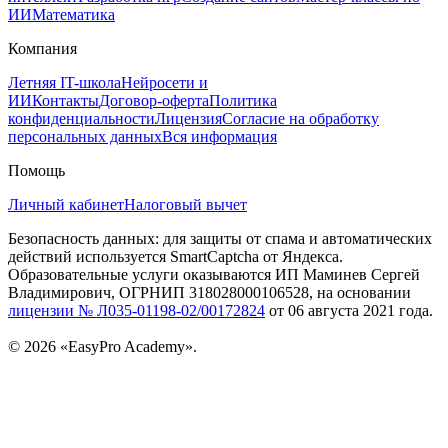
ИИ
Математика
Компания
Летняя IT-школа
Нейросети и
ИИ
Контакты
Договор‑оферта
Политика
конфиденциальности
Лицензия
Согласие на обработку
персональных данных
Вся информация
Помощь
Личный кабинет
Налоговый вычет
Безопасность данных: для защиты от спама и автоматических
действий используется SmartCaptcha от Яндекса.
Образовательные услуги оказываются ИП Маминев Сергей
Владимирович, ОГРНИП 318028000106528, на основании
лицензии № Л035-01198-02/00172824
от 06 августа 2021 года.
© 2026 «EasyPro Academy».