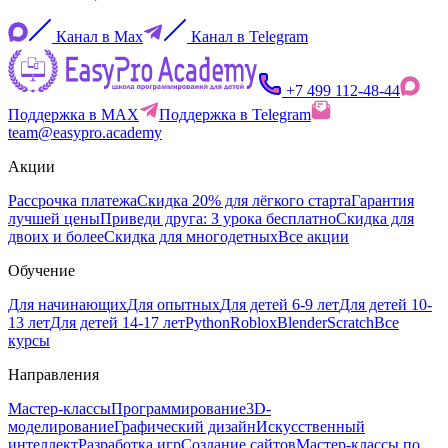
Канал в Max
Канал в Telegram
+7 499 112-48-44
Поддержка в MAX
Поддержка в Telegram
team@easypro.academy
Акции
Рассрочка платежа
Скидка 20% для лёгкого старта
Гарантия
лучшей цены
Приведи друга: З урока бесплатно
Скидка для
двоих и более
Скидка для многодетных
Все акции
Обучение
Для начинающих
Для опытных
Для детей 6-9 лет
Для детей 10-
13 лет
Для детей 14-17 лет
Python
Roblox
Blender
Scratch
Все
курсы
Направления
Мастер-классы
Программирование
3D-
моделирование
Графический дизайн
Искусственный
интеллект
Разработка игр
Создание сайтов
Мастер-классы по